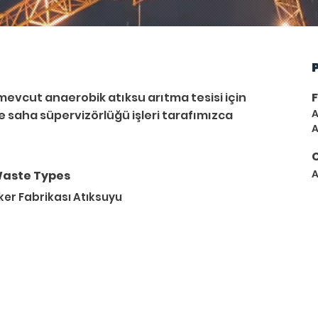
evcut anaerobik atıksu arıtma tesisi için 
F
A
ve saha süpervizörlüğü işleri tarafımızca 
A
A
aste Types
ker Fabrikası Atıksuyu