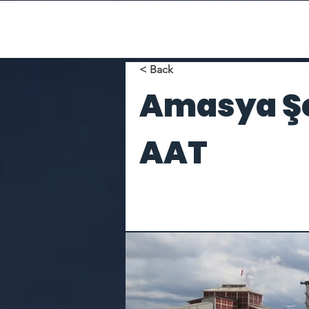
< Back
Amasya Şe
AAT