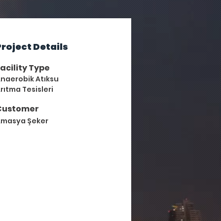
Project Details
acility Type
naerobik Atıksu
rıtma Tesisleri
Customer
masya Şeker