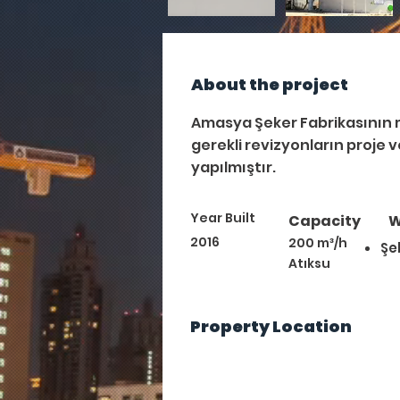
About the project
Amasya Şeker Fabrikasının m
gerekli revizyonların proje 
yapılmıştır.
Year Built
Capacity
W
2016
200 m³/h
Şe
Atıksu
Property Location