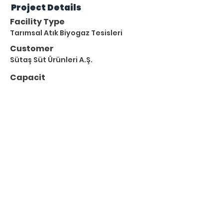
Project Details
Facility Type
Tarımsal Atık Biyogaz Tesisleri
Customer
Sütaş Süt Ürünleri A.Ş.
Capacit
y
6,4 MWe
Waste Types
Büyükbaş Hayvan Gübresi
Tavuk Gübresi
Bitkisel Atıklar
Property Location