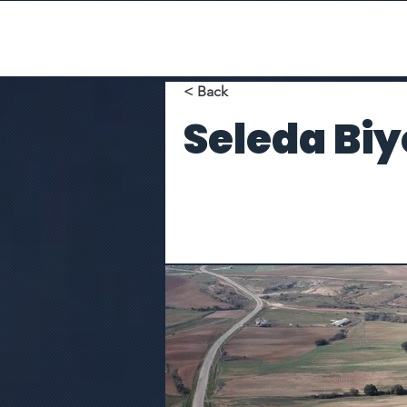
< Back
Seleda Biy