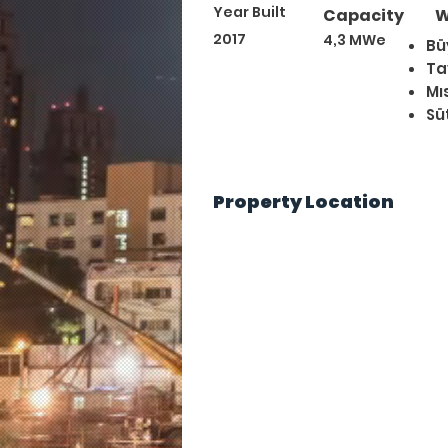
Year Built
Capacity
W
2017
4,3 MWe
Bü
Ta
Mıs
Sü
Property Location