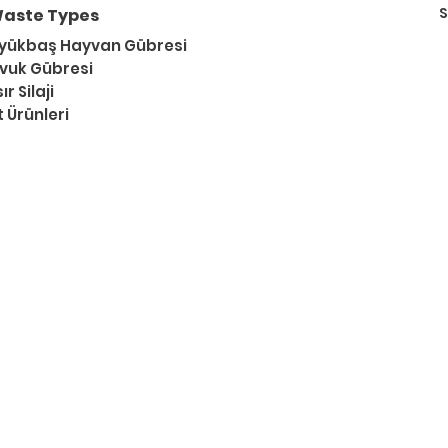
S
aste Types
yükbaş Hayvan Gübresi
vuk Gübresi
ır Silaji
t Ürünleri