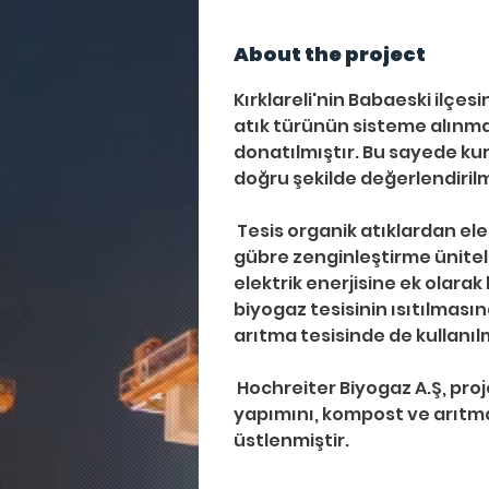
About the project
Kırklareli'nin Babaeski ilçes
atık türünün sisteme alınma
donatılmıştır. Bu sayede ku
doğru şekilde değerlendiril
 Tesis organik atıklardan elektirik ve ısı üretiminin yanı sıra kompost ve 
gübre zenginleştirme ünitele
elektrik enerjisine ek olarak
biyogaz tesisinin ısıtılmas
arıtma tesisinde de kullanıl
 Hochreiter Biyogaz A.Ş, proje de biyogaz tesisinin anahtar teslim 
yapımını, kompost ve arıtma
üstlenmiştir.