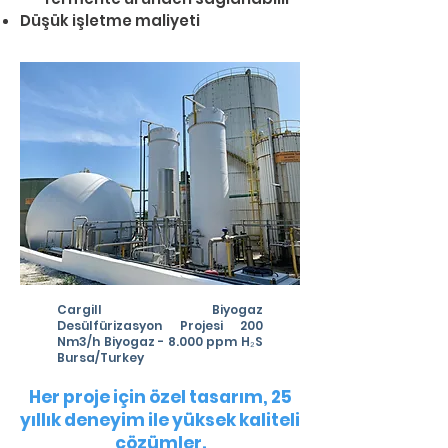
Düşük işletme maliyeti
Cargill Biyogaz
Desülfürizasyon Projesi 200
Nm3/h Biyogaz - 8.000 ppm H₂S
Bursa/Turkey
Her proje için özel tasarım, 25
yıllık deneyim ile yüksek kaliteli
çözümler.