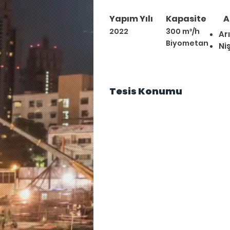
Yapım Yılı
Kapasite
A
2022
300 m³/h
Ar
Biyometan
Ni
Tesis Konumu