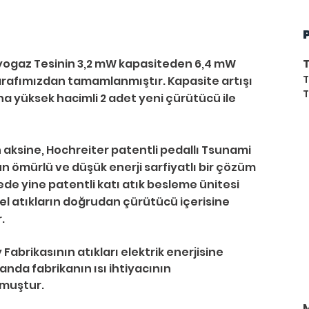
ogaz Tesinin 3,2 mW kapasiteden 6,4 mW 
T
T
tarafımızdan tamamlanmıştır. Kapasite artışı 
T
yüksek hacimli 2 adet yeni çürütücü ile 
 aksine, Hochreiter patentli pedallı Tsunami 
zun ömürlü ve düşük enerji sarfiyatlı bir çözüm 
ede yine patentli katı atık besleme ünitesi 
el atıkların doğrudan çürütücü içerisine 
.
Fabrikasının atıkları elektrik enerjisine 
da fabrikanın ısı ihtiyacının 
nmuştur.