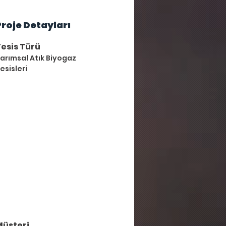
Proje Detayları
esis Türü
arımsal Atık Biyogaz
esisleri
Müşteri