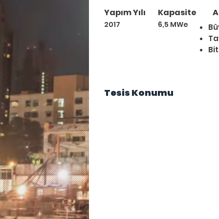
Yapım Yılı
Kapasite
A
2017
6,5 MWe
Bü
Ta
Bit
Tesis Konumu