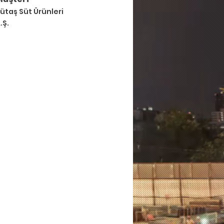
ütaş Süt Ürünleri
.Ş.