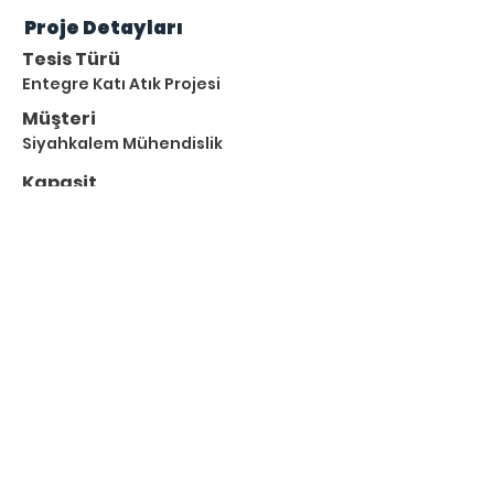
Proje Detayları
Tesis Türü
Entegre Katı Atık Projesi
Müşteri
Siyahkalem Mühendislik
Kapasit
e
4,5 MWe
Atık Türleri
Kentsel Katı Atık
Kentsel Atıksu Arıtma Çamuru
Tesis Konumu