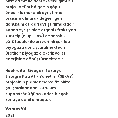
hizmetimiz ile destek verdiğimi bu 
proje ile tüm bölgenin çöpü 
öncelikle mekanik ayrıştırma 
tesisine alınarak değerli geri 
dönüşüm atıkları ayrıştırılmaktadır. 
Ayrıca ayrıştırılan organik fraksiyon 
kuru tip (Plug-Flow) anaerobik 
çürütücüler ile en verimli şekilde 
biyogaza dönüştürülmektedir. 
Üretilen biyogaz elektrik ve ısı 
enerjisine dönüştürmektedir.
Hochreiter Biyogaz, Sakarya 
Entegre Katı Atık Yönetimi (SEKAY) 
projesinin planlanma ve fizibilite 
çalışmalarından, kurulum 
süpervizörlüğüne kadar  bir çok 
konuya dahil olmuştur.
Yapım Yılı
2021