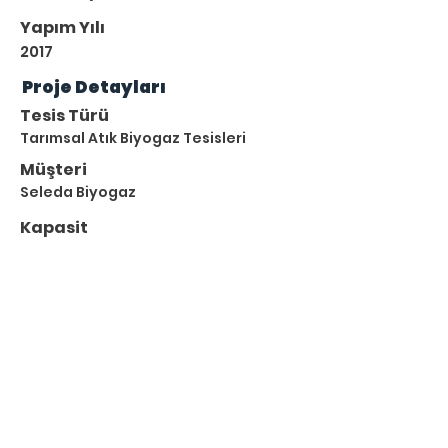
Yapım Yılı
2017
Proje Detayları
Tesis Türü
Tarımsal Atık Biyogaz Tesisleri
Müşteri
Seleda Biyogaz
Kapasit
e
4,3 MWe
Atık Türleri
Büyükbaş Hayvan Gübresi
Tavuk Gübresi
Mısır Silaji
Süt Ürünleri